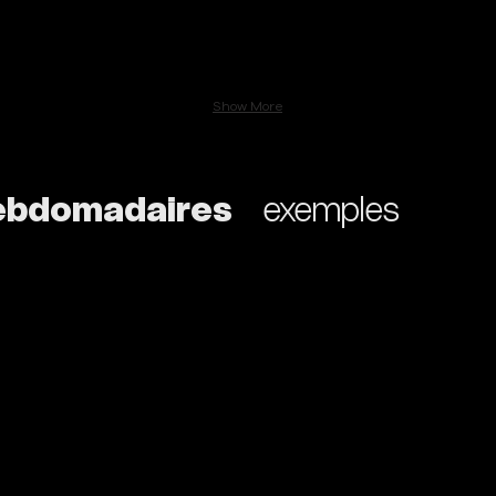
Show More
hebdomadaires
exemples