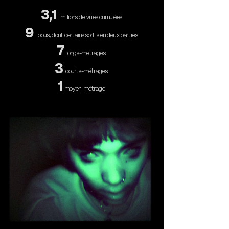
3,1
millions de vues cumulées
9
opus, dont certains sortis en deux parties
7
longs-métrages
3
courts-métrages
1
moyen-métrage